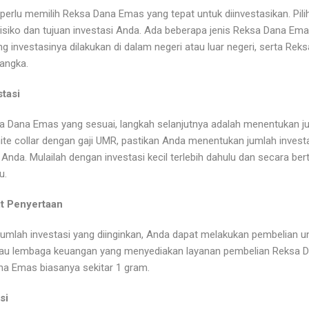
erlu memilih Reksa Dana Emas yang tepat untuk diinvestasikan. Pil
risiko dan tujuan investasi Anda. Ada beberapa jenis Reksa Dana Emas 
 investasinya dilakukan di dalam negeri atau luar negeri, serta Re
jangka.
tasi
a Dana Emas yang sesuai, langkah selanjutnya adalah menentukan jum
hite collar dengan gaji UMR, pastikan Anda menentukan jumlah inves
Anda. Mulailah dengan investasi kecil terlebih dahulu dan secara be
u.
t Penyertaan
umlah investasi yang diinginkan, Anda dapat melakukan pembelian u
tau lembaga keuangan yang menyediakan layanan pembelian Reksa Da
a Emas biasanya sekitar 1 gram.
si