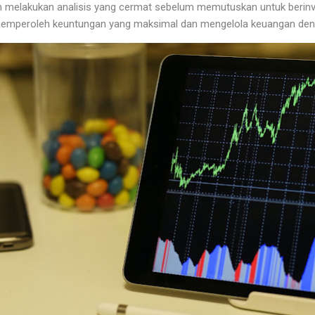
melakukan analisis yang cermat sebelum memutuskan untuk berinv
memperoleh keuntungan yang maksimal dan mengelola keuangan deng