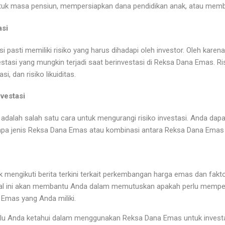
k masa pensiun, mempersiapkan dana pendidikan anak, atau membel
asi
i pasti memiliki risiko yang harus dihadapi oleh investor. Oleh karena
tasi yang mungkin terjadi saat berinvestasi di Reksa Dana Emas. Ri
asi, dan risiko likuiditas.
nvestasi
si adalah salah satu cara untuk mengurangi risiko investasi. Anda dap
rapa jenis Reksa Dana Emas atau kombinasi antara Reksa Dana Emas d
uk mengikuti berita terkini terkait perkembangan harga emas dan fakt
l ini akan membantu Anda dalam memutuskan apakah perlu memper
 Emas yang Anda miliki.
rlu Anda ketahui dalam menggunakan Reksa Dana Emas untuk investa