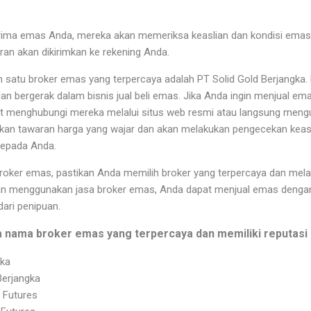
ima emas Anda, mereka akan memeriksa keaslian dan kondisi emas 
an akan dikirimkan ke rekening Anda.
 satu broker emas yang terpercaya adalah PT Solid Gold Berjangka. B
 dan bergerak dalam bisnis jual beli emas. Jika Anda ingin menjual e
t menghubungi mereka melalui situs web resmi atau langsung mengu
kan tawaran harga yang wajar dan akan melakukan pengecekan keas
epada Anda.
oker emas, pastikan Anda memilih broker yang terpercaya dan me
an menggunakan jasa broker emas, Anda dapat menjual emas denga
ari penipuan.
 nama broker emas yang terpercaya dan memiliki reputasi b
gka
Berjangka
 Futures