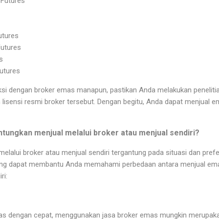
 Futures
utures
Futures
s
Futures
i dengan broker emas manapun, pastikan Anda melakukan penelitian 
n lisensi resmi broker tersebut. Dengan begitu, Anda dapat menjual
tungkan menjual melalui broker atau menjual sendiri?
lalui broker atau menjual sendiri tergantung pada situasi dan prefe
g dapat membantu Anda memahami perbedaan antara menjual emas
ri:
as dengan cepat, menggunakan jasa broker emas mungkin merupakan p