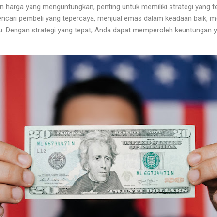
harga yang menguntungkan, penting untuk memiliki strategi yang t
ari pembeli yang tepercaya, menjual emas dalam keadaan baik, me
uru. Dengan strategi yang tepat, Anda dapat memperoleh keuntungan 